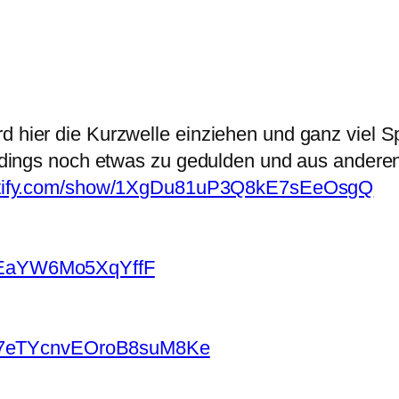
rd hier die Kurzwelle einziehen und ganz viel 
lerdings noch etwas zu gedulden und aus andere
potify.com/show/1XgDu81uP3Q8kE7sEeOsgQ
VrkEaYW6Mo5XqYffF
t/1qZ7eTYcnvEOroB8suM8Ke